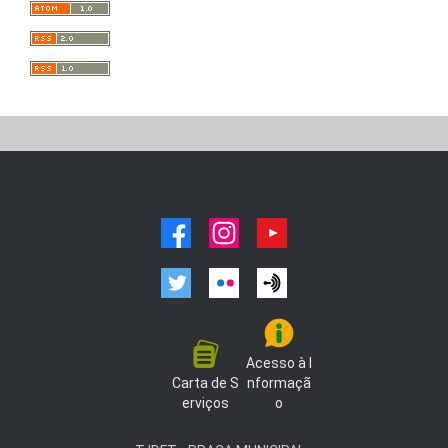
facebook
instagram
youtube
twitter
flickr
podcast
Acesso à I
Carta de S
nformaçã
erviços
o