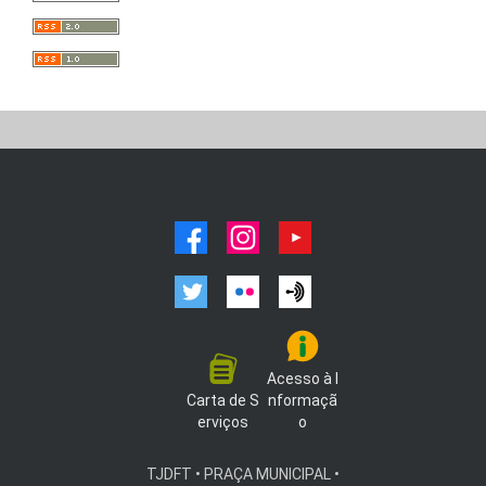
facebook
instagram
youtube
twitter
flickr
podcast
Acesso à I
Carta de S
nformaçã
erviços
o
TJDFT • PRAÇA MUNICIPAL •