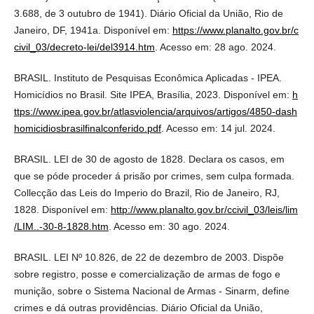
3.688, de 3 outubro de 1941). Diário Oficial da União, Rio de
Janeiro, DF, 1941a. Disponível em:
https://www.planalto.gov.br/c
civil_03/decreto-lei/del3914.htm
. Acesso em: 28 ago. 2024.
BRASIL. Instituto de Pesquisas Econômica Aplicadas - IPEA.
Homicídios no Brasil. Site IPEA, Brasília, 2023. Disponível em:
h
ttps://www.ipea.gov.br/atlasviolencia/arquivos/artigos/4850-dash
homicidiosbrasilfinalconferido.pdf
. Acesso em: 14 jul. 2024.
BRASIL. LEI de 30 de agosto de 1828. Declara os casos, em
que se póde proceder á prisão por crimes, sem culpa formada.
Collecção das Leis do Imperio do Brazil, Rio de Janeiro, RJ,
1828. Disponível em:
http://www.planalto.gov.br/ccivil_03/leis/lim
/LIM..-30-8-1828.htm
. Acesso em: 30 ago. 2024.
BRASIL. LEI Nº 10.826, de 22 de dezembro de 2003. Dispõe
sobre registro, posse e comercialização de armas de fogo e
munição, sobre o Sistema Nacional de Armas - Sinarm, define
crimes e dá outras providências. Diário Oficial da União,