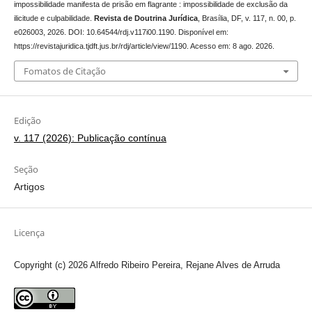
impossibilidade manifesta de prisão em flagrante : impossibilidade de exclusão da
ilicitude e culpabilidade.
Revista de Doutrina Jurídica
, Brasília, DF, v. 117, n. 00, p.
e026003, 2026. DOI: 10.64544/rdj.v117i00.1190. Disponível em:
https://revistajuridica.tjdft.jus.br/rdj/article/view/1190. Acesso em: 8 ago. 2026.
Fomatos de Citação
Edição
v. 117 (2026): Publicação contínua
Seção
Artigos
Licença
Copyright (c) 2026 Alfredo Ribeiro Pereira, Rejane Alves de Arruda