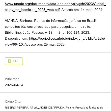
/www.unodc.org/documents/data-and-analysis/gsh/2023/Global_
study_on_homicide_2023_web.pdf
. Acesso em: 14 maio 2024.
VIANNA, Bárbara. Fontes de informação jurídica no Brasil:
conceitos básicos e recursos para pesquisa em direito.
Biblionline, João Pessoa, v. 19, n. 2, p. 100-114, 2023.
Disponível em:
https://periodicos.ufpb.br/index.php/biblio/article/
view/66410
. Acesso em: 25 mar. 2025.
PDF
Publicado
2026-04-24
Como Citar
RIBEIRO PEREIRA, Alfredo; ALVES DE ARRUDA, Rejane. Prevaricação diante da