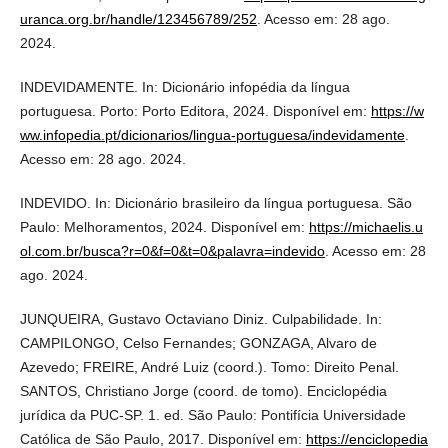
uranca.org.br/handle/123456789/252
. Acesso em: 28 ago.
2024.
INDEVIDAMENTE. In: Dicionário infopédia da língua
portuguesa. Porto: Porto Editora, 2024. Disponível em:
https://w
ww.infopedia.pt/dicionarios/lingua-portuguesa/indevidamente
.
Acesso em: 28 ago. 2024.
INDEVIDO. In: Dicionário brasileiro da língua portuguesa. São
Paulo: Melhoramentos, 2024. Disponível em:
https://michaelis.u
ol.com.br/busca?r=0&f=0&t=0&palavra=indevido
. Acesso em: 28
ago. 2024.
JUNQUEIRA, Gustavo Octaviano Diniz. Culpabilidade. In:
CAMPILONGO, Celso Fernandes; GONZAGA, Alvaro de
Azevedo; FREIRE, André Luiz (coord.). Tomo: Direito Penal.
SANTOS, Christiano Jorge (coord. de tomo). Enciclopédia
jurídica da PUC-SP. 1. ed. São Paulo: Pontifícia Universidade
Católica de São Paulo, 2017. Disponível em:
https://enciclopedia