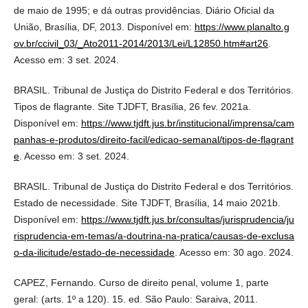
de maio de 1995; e dá outras providências. Diário Oficial da
União, Brasília, DF, 2013. Disponível em:
https://www.planalto.g
ov.br/ccivil_03/_Ato2011-2014/2013/Lei/L12850.htm#art26
.
Acesso em: 3 set. 2024.
BRASIL. Tribunal de Justiça do Distrito Federal e dos Territórios.
Tipos de flagrante. Site TJDFT, Brasília, 26 fev. 2021a.
Disponível em:
https://www.tjdft.jus.br/institucional/imprensa/cam
panhas-e-produtos/direito-facil/edicao-semanal/tipos-de-flagrant
e
. Acesso em: 3 set. 2024.
BRASIL. Tribunal de Justiça do Distrito Federal e dos Territórios.
Estado de necessidade. Site TJDFT, Brasília, 14 maio 2021b.
Disponível em:
https://www.tjdft.jus.br/consultas/jurisprudencia/ju
risprudencia-em-temas/a-doutrina-na-pratica/causas-de-exclusa
o-da-ilicitude/estado-de-necessidade
. Acesso em: 30 ago. 2024.
CAPEZ, Fernando. Curso de direito penal, volume 1, parte
geral: (arts. 1º a 120). 15. ed. São Paulo: Saraiva, 2011.