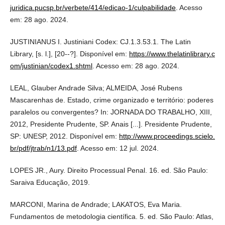
juridica.pucsp.br/verbete/414/edicao-1/culpabilidade
. Acesso
em: 28 ago. 2024.
JUSTINIANUS I. Justiniani Codex: CJ.1.3.53.1. The Latin
Library, [s. l.], [20--?]. Disponível em:
https://www.thelatinlibrary.c
om/justinian/codex1.shtml
. Acesso em: 28 ago. 2024.
LEAL, Glauber Andrade Silva; ALMEIDA, José Rubens
Mascarenhas de. Estado, crime organizado e território: poderes
paralelos ou convergentes? In: JORNADA DO TRABALHO, XIII,
2012, Presidente Prudente, SP. Anais [...]. Presidente Prudente,
SP: UNESP, 2012. Disponível em:
http://www.proceedings.scielo.
br/pdf/jtrab/n1/13.pdf
. Acesso em: 12 jul. 2024.
LOPES JR., Aury. Direito Processual Penal. 16. ed. São Paulo:
Saraiva Educação, 2019.
MARCONI, Marina de Andrade; LAKATOS, Eva Maria.
Fundamentos de metodologia científica. 5. ed. São Paulo: Atlas,