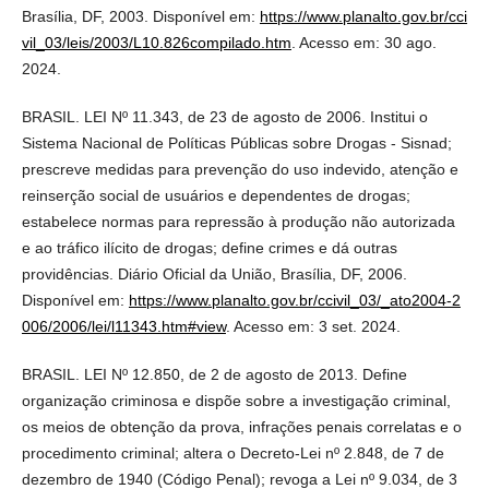
Brasília, DF, 2003. Disponível em:
https://www.planalto.gov.br/cci
vil_03/leis/2003/L10.826compilado.htm
. Acesso em: 30 ago.
2024.
BRASIL. LEI Nº 11.343, de 23 de agosto de 2006. Institui o
Sistema Nacional de Políticas Públicas sobre Drogas - Sisnad;
prescreve medidas para prevenção do uso indevido, atenção e
reinserção social de usuários e dependentes de drogas;
estabelece normas para repressão à produção não autorizada
e ao tráfico ilícito de drogas; define crimes e dá outras
providências. Diário Oficial da União, Brasília, DF, 2006.
Disponível em:
https://www.planalto.gov.br/ccivil_03/_ato2004-2
006/2006/lei/l11343.htm#view
. Acesso em: 3 set. 2024.
BRASIL. LEI Nº 12.850, de 2 de agosto de 2013. Define
organização criminosa e dispõe sobre a investigação criminal,
os meios de obtenção da prova, infrações penais correlatas e o
procedimento criminal; altera o Decreto-Lei nº 2.848, de 7 de
dezembro de 1940 (Código Penal); revoga a Lei nº 9.034, de 3