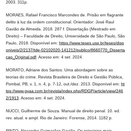
2003. 311p.
MORAES, Rafael Francisco Marcondes de. Prisão em flagrante
delito à luz da ordem constitucional. Orientador: José Raul
Gavião de Almeida. 2018. 287 f. Dissertação (Mestrado em
Direito) – Faculdade de Direito, Universidade de São Paulo, São
Paulo, 2018. Disponível em:
https://www.teses.usp.br/teses/disp
oniveis/2/2137/tde-02102020-141212/publico/8660770_Disserta
cao_Original.pdf
. Acesso em: 4 set. 2024.
MORATO, Adriane dos Santos. Uma abordagem sobre as
teorias do crime. Revista Brasileira de Direito e Gestão Pública,
Pombal, PB, v. 1, n. 4, p. 7-12, out./dez. 2013. Disponível em:
ht
tps://www.gvaa.com.br/revista/index.php/RDGP/article/view/246
2/1913
. Acesso em: 4 set. 2024.
NUCCI, Guilherme de Souza. Manual de direito penal. 10. ed.
rev. atual. e ampl. Rio de Janeiro: Forense, 2014. 1182 p.
PINTO, Alexandre Guimarães Gavião. Os princípios mais