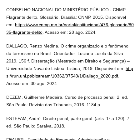
CONSELHO NACIONAL DO MINISTÉRIO PÚBLICO - CNMP.
Flagrante delito. Glossário. Brasília: CNMP, 2015. Disponível
em:
https://www.cnmp.mp.br/portal/institucional/476-glossario/80
35-flagrante-delito
. Acesso em: 28 ago. 2024.
DALLAGO, Renzo Medina. O crime organizado e o fenômeno
do terrorismo no Brasil. Orientador: Luciano Loiola da Silva.
2019. 156 f. Dissertação (Mestrado em Direito e Segurança) –
Universidade Nova de Lisboa, Lisboa, 2019. Disponível em:
http
s://run.unl.pt/bitstream/10362/97549/1/Dallago_2020.pdf
.
Acesso em: 30 ago. 2024.
DEZEM, Guilherme Madeira. Curso de processo penal. 2. ed.
São Paulo: Revista dos Tribunais, 2016. 1184 p.
ESTEFAM, André. Direito penal, parte geral: (arts. 1º a 120). 7.
ed. São Paulo: Saraiva, 2018.
FEAUSP - Faculdade de Economia, Administração e