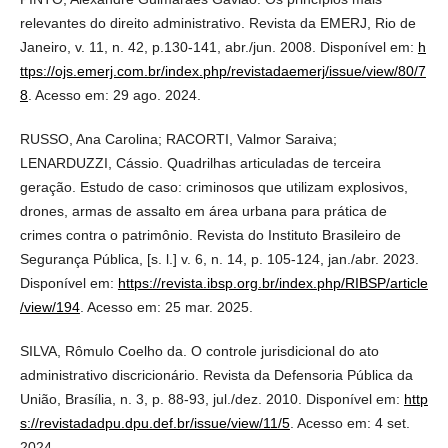
relevantes do direito administrativo. Revista da EMERJ, Rio de
Janeiro, v. 11, n. 42, p.130-141, abr./jun. 2008. Disponível em:
h
ttps://ojs.emerj.com.br/index.php/revistadaemerj/issue/view/80/7
8
. Acesso em: 29 ago. 2024.
RUSSO, Ana Carolina; RACORTI, Valmor Saraiva;
LENARDUZZI, Cássio. Quadrilhas articuladas de terceira
geração. Estudo de caso: criminosos que utilizam explosivos,
drones, armas de assalto em área urbana para prática de
crimes contra o patrimônio. Revista do Instituto Brasileiro de
Segurança Pública, [s. l.] v. 6, n. 14, p. 105-124, jan./abr. 2023.
Disponível em:
https://revista.ibsp.org.br/index.php/RIBSP/article
/view/194
. Acesso em: 25 mar. 2025.
SILVA, Rômulo Coelho da. O controle jurisdicional do ato
administrativo discricionário. Revista da Defensoria Pública da
União, Brasília, n. 3, p. 88-93, jul./dez. 2010. Disponível em:
http
s://revistadadpu.dpu.def.br/issue/view/11/5
. Acesso em: 4 set.
2024.