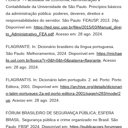
Contabilidade da Universidade de São Paulo. Princípios básicos
da administração pública: poderes, deveres, direitos e
responsabilidades do servidor. São Paulo: FEAUSP, 2013. 24p.
Disponível em:
https://ted.iqsc.usp.br/files/2015/03/Manual_direi
to_Administrativo_FEA.pdf
. Acesso em: 28 ago. 2024.
FLAGRANTE. In: Dicionário brasileiro da língua portuguesa.
São Paulo: Melhoramentos, 2024. Disponível em:
https://michae
lis.uol.com.br/busca?r=0&f=0&t=0&palavra=flagrante
. Acesso
em: 28 ago. 2024.
FLAGRANTIS. In: Dicionário latim português. 2. ed. Porto: Porto
Editora, 2001. Disponível em:
https://archive.org/details/dicionari
o-latim-portugues-2a-ed-porto-editora-2001/page/n283/mode/2
up
. Acesso em: 28 ago. 2024.
FÓRUM BRASILEIRO DE SEGURANÇA PÚBLICA; ESFERA
BRASIL. Segurança pública e crime organizado no Brasil. São
Paulo: FBSP, 2024. Disponível em:
https://publicacoes.forumseg