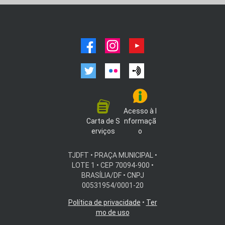
facebook
instagram
youtube
twitter
flickr
podcast
Acesso à I
Carta de S
nformaçã
erviços
o
TJDFT • PRAÇA MUNICIPAL •
LOTE 1 • CEP 70094-900 •
BRASÍLIA/DF • CNPJ
00531954/0001-20
Política de privacidade
•
Ter
mo de uso