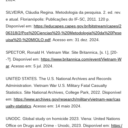
SILVEIRA, Cláudia Regina. Metodologia da pesquisa. 2. ed. rev.
e atual. Florianópolis: Publicações do IF-SC, 2011. 120 p.
Disponível em:
https://educapes.capes.gov.br/bitstream/capes/2
06318/2/Pos%20Ciencias%20-%20Metodologia%20da%20Pesq
uisa%20-%20MIOLO.pdf
. Acesso em: 31 dez. 2024.
SPECTOR, Ronald H. Vietnam War. Site Britannica, [s. l.], [20-
-?]. Disponível em:
https://www.britannica.com/event/Vietnam-W
ar
. Acesso em: 5 jul. 2024.
UNITED STATES. The U.S. National Archives and Records
Administration. Vietnam War U.S. Military Fatal Casualty
Statistics. Site National Archives, College Park, 2022. Disponível
em:
https://www.archives.gov/research/military/vietnam-war/cas
ualty-statistics
. Acesso em: 14 maio 2024.
UNODC. Global study on homicide 2023. Viena: United Nations
Office on Drugs and Crime - Unodc, 2023. Disponível em:
https:/